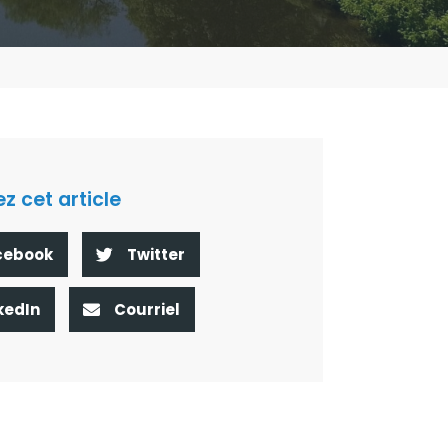
z cet article
cebook
Twitter
kedIn
Courriel