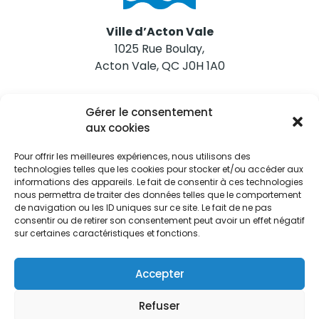
Ville d’Acton Vale
1025 Rue Boulay,
Acton Vale, QC J0H 1A0
Nous joindre
Gérer le consentement
Tél. 450 546-2703
aux cookies
Pour offrir les meilleures expériences, nous utilisons des
technologies telles que les cookies pour stocker et/ou accéder aux
informations des appareils. Le fait de consentir à ces technologies
nous permettra de traiter des données telles que le comportement
de navigation ou les ID uniques sur ce site. Le fait de ne pas
Restez informés
consentir ou de retirer son consentement peut avoir un effet négatif
sur certaines caractéristiques et fonctions.
Abonnez-vous aux alertes municipales
Je m'abonne
Accepter
Refuser