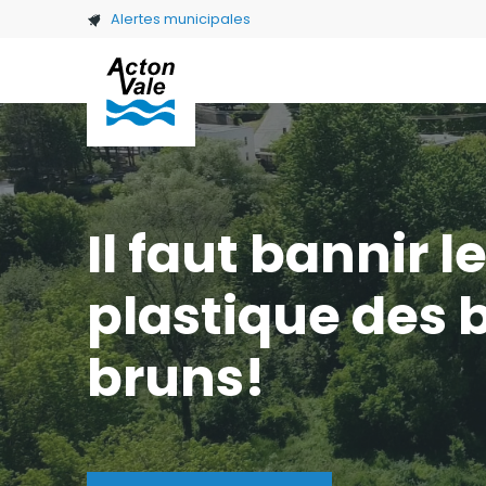
Skip to main content
Alertes municipales
Il faut bannir l
plastique des 
bruns!