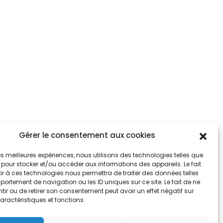
Gérer le consentement aux cookies
tez informés
nnez-vous aux alertes municipales
 les meilleures expériences, nous utilisons des technologies telles que
 pour stocker et/ou accéder aux informations des appareils. Le fait
r à ces technologies nous permettra de traiter des données telles
Je m'abonne
ortement de navigation ou les ID uniques sur ce site. Le fait de ne
ir ou de retirer son consentement peut avoir un effet négatif sur
aractéristiques et fonctions.