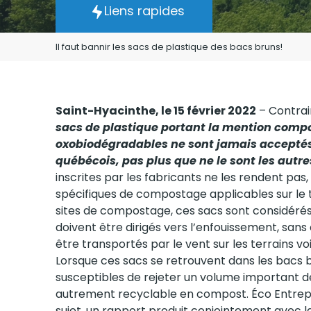
Liens rapides
Il faut bannir les sacs de plastique des bacs bruns!
Saint-Hyacinthe, le 15 février 2022
– Contrai
sacs de plastique portant la mention comp
oxobiodégradables ne sont jamais acceptés
québécois, pas plus que ne le sont les autr
inscrites par les fabricants ne les rendent pa
spécifiques de compostage applicables sur le te
sites de compostage, ces sacs sont considéré
doivent être dirigés vers l’enfouissement, sans
être transportés par le vent sur les terrains vois
Lorsque ces sacs se retrouvent dans les bacs 
susceptibles de rejeter un volume important de
autrement recyclable en compost. Éco Entrepri
sujet, un rapport produit conjointement avec 