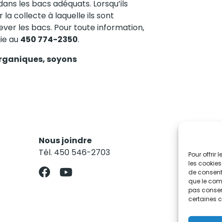
ans les bacs adéquats. Lorsqu’ils
a collecte à laquelle ils sont
ever les bacs. Pour toute information,
gie au
450 774-2350
.
 organiques, soyons
Nous joindre
Res
Tél. 450 546-2703
Abo
Pour offrir
les cookies
de consenti
que le comp
pas consent
certaines c