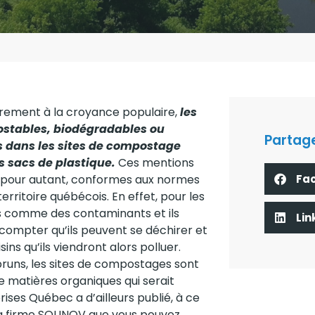
rement à la croyance populaire,
les
ostables, biodégradables ou
Partage
 dans les sites de compostage
es sacs de plastique.
Ces mentions
Fa
s, pour autant, conformes aux normes
rritoire québécois. En effet, pour les
s comme des contaminants et ils
Lin
 compter qu’ils peuvent se déchirer et
ins qu’ils viendront alors polluer.
bruns, les sites de compostages sont
 matières organiques qui serait
ses Québec a d’ailleurs publié, à ce
la firme SOLINOV que vous pouvez