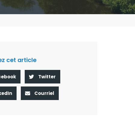
z cet article
cebook
Twitter
kedIn
Courriel