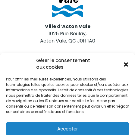
Ville d’Acton Vale
1025 Rue Boulay,
Acton Vale, QC J0H 1A0
Nous joindre
Gérer le consentement
Tél. 450 546-2703
aux cookies
Pour offrir les meilleures expériences, nous utilisons des
technologies telles que les cookies pour stocker et/ou accéder aux
informations des appareils. Le fait de consentir à ces technologies
nous permettra de traiter des données telles que le comportement
de navigation ou les ID uniques sur ce site. Le fait de ne pas
Restez informés
consentir ou de retirer son consentement peut avoir un effet négatif
sur certaines caractéristiques et fonctions.
Abonnez-vous aux alertes municipales
Je m'abonne
Accepter