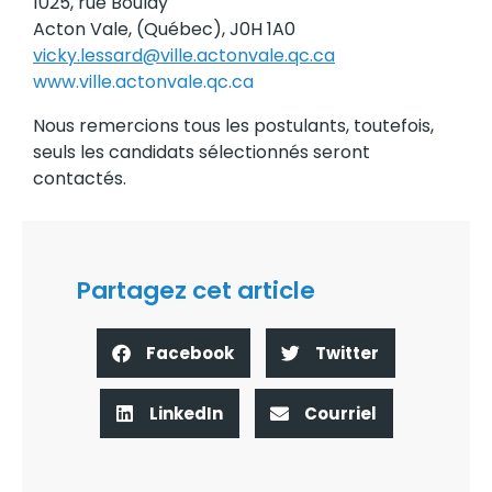
1025, rue Boulay
Acton Vale, (Québec), J0H 1A0
vicky.lessard@ville.actonvale.qc.ca
www.ville.actonvale.qc.ca
Nous remercions tous les postulants, toutefois,
seuls les candidats sélectionnés seront
contactés.
Partagez cet article
Facebook
Twitter
LinkedIn
Courriel