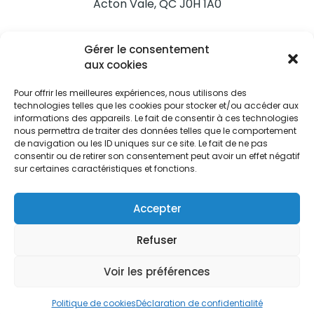
Acton Vale, QC J0H 1A0
Nous joindre
Gérer le consentement
Tél. 450 546-2703
aux cookies
Pour offrir les meilleures expériences, nous utilisons des
technologies telles que les cookies pour stocker et/ou accéder aux
informations des appareils. Le fait de consentir à ces technologies
nous permettra de traiter des données telles que le comportement
de navigation ou les ID uniques sur ce site. Le fait de ne pas
Restez informés
consentir ou de retirer son consentement peut avoir un effet négatif
sur certaines caractéristiques et fonctions.
Abonnez-vous aux alertes municipales
Je m'abonne
Accepter
Refuser
Voir les préférences
Ville d’Acton Vale © Tous droits réservés |
Politique de
confidentialité
|
Politique de cookies
Politique de cookies
Déclaration de confidentialité