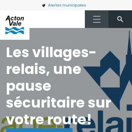
Skip to main content
Alertes municipales
Les villages-
relais, une
pause
sécuritaire sur
votre route!