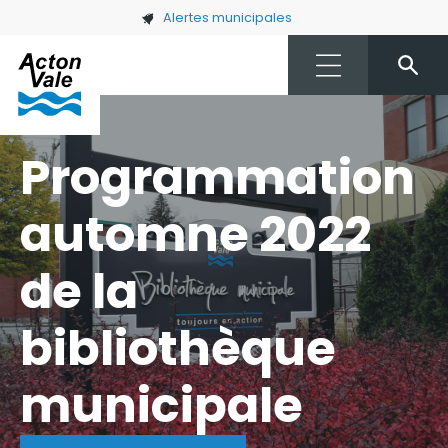
Skip to main content
Alertes municipales
Programmation
automne 2022
de la
bibliothèque
municipale