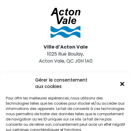
Ville d’Acton Vale
1025 Rue Boulay,
Acton Vale, QC J0H 1A0
Nous joindre
Gérer le consentement
Tél. 450 546-2703
aux cookies
Pour offrir les meilleures expériences, nous utilisons des
technologies telles que les cookies pour stocker et/ou accéder aux
informations des appareils. Le fait de consentir à ces technologies
nous permettra de traiter des données telles que le comportement
de navigation ou les ID uniques sur ce site. Le fait de ne pas
Restez informés
consentir ou de retirer son consentement peut avoir un effet négatif
sur certaines caractéristiques et fonctions.