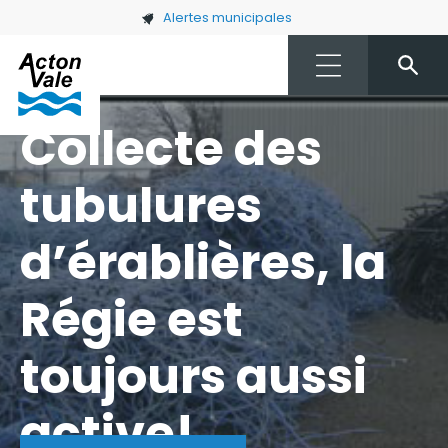
Skip to main content
Alertes municipales
Collecte des
tubulures
d’érablières, la
Régie est
toujours aussi
active!