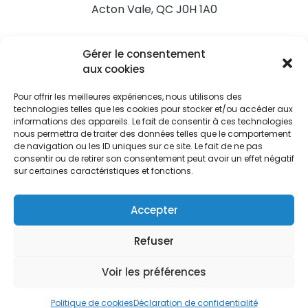
Acton Vale, QC J0H 1A0
Nous joindre
Gérer le consentement
Tél. 450 546-2703
aux cookies
Pour offrir les meilleures expériences, nous utilisons des
technologies telles que les cookies pour stocker et/ou accéder aux
informations des appareils. Le fait de consentir à ces technologies
nous permettra de traiter des données telles que le comportement
de navigation ou les ID uniques sur ce site. Le fait de ne pas
Restez informés
consentir ou de retirer son consentement peut avoir un effet négatif
sur certaines caractéristiques et fonctions.
Abonnez-vous aux alertes municipales
Je m'abonne
Accepter
Refuser
Voir les préférences
Ville d’Acton Vale © Tous droits réservés |
Politique de
confidentialité
|
Politique de cookies
Politique de cookies
Déclaration de confidentialité