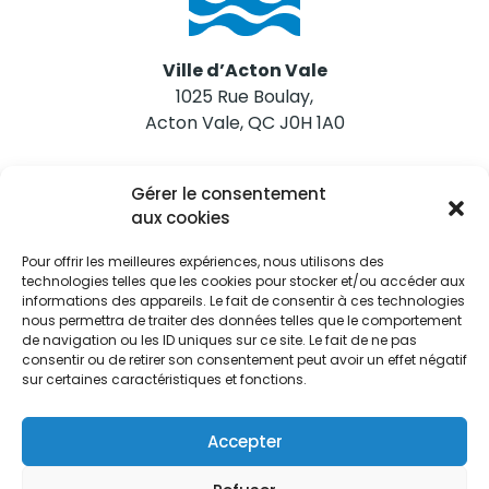
Ville d’Acton Vale
1025 Rue Boulay,
Acton Vale, QC J0H 1A0
Nous joindre
Gérer le consentement
Tél. 450 546-2703
aux cookies
Pour offrir les meilleures expériences, nous utilisons des
technologies telles que les cookies pour stocker et/ou accéder aux
informations des appareils. Le fait de consentir à ces technologies
nous permettra de traiter des données telles que le comportement
de navigation ou les ID uniques sur ce site. Le fait de ne pas
Restez informés
consentir ou de retirer son consentement peut avoir un effet négatif
sur certaines caractéristiques et fonctions.
Abonnez-vous aux alertes municipales
Je m'abonne
Accepter