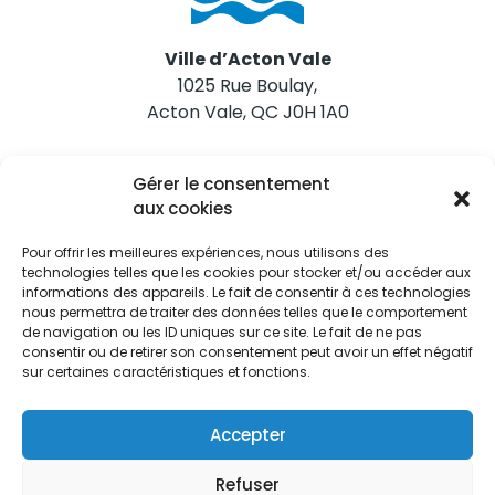
Ville d’Acton Vale
1025 Rue Boulay,
Acton Vale, QC J0H 1A0
Nous joindre
Gérer le consentement
Tél. 450 546-2703
aux cookies
Pour offrir les meilleures expériences, nous utilisons des
technologies telles que les cookies pour stocker et/ou accéder aux
informations des appareils. Le fait de consentir à ces technologies
nous permettra de traiter des données telles que le comportement
de navigation ou les ID uniques sur ce site. Le fait de ne pas
Restez informés
consentir ou de retirer son consentement peut avoir un effet négatif
sur certaines caractéristiques et fonctions.
Abonnez-vous aux alertes municipales
Je m'abonne
Accepter
Refuser