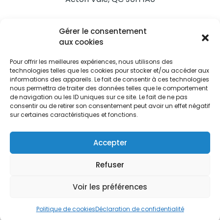
Nous joindre
Gérer le consentement
Tél. 450 546-2703
aux cookies
Pour offrir les meilleures expériences, nous utilisons des
technologies telles que les cookies pour stocker et/ou accéder aux
informations des appareils. Le fait de consentir à ces technologies
nous permettra de traiter des données telles que le comportement
de navigation ou les ID uniques sur ce site. Le fait de ne pas
Restez informés
consentir ou de retirer son consentement peut avoir un effet négatif
sur certaines caractéristiques et fonctions.
Abonnez-vous aux alertes municipales
Je m'abonne
Accepter
Refuser
Voir les préférences
Ville d’Acton Vale © Tous droits réservés |
Politique de
confidentialité
|
Politique de cookies
Politique de cookies
Déclaration de confidentialité