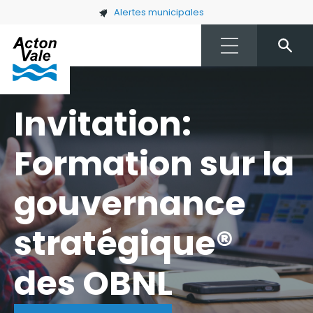
Skip to main content
Alertes municipales
Invitation:
Formation sur la
gouvernance
stratégique®
des OBNL