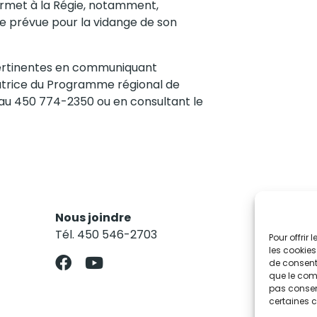
ermet à la Régie, notamment,
te prévue pour la vidange de son
s pertinentes en communiquant
trice du Programme régional de
e au 450 774-2350 ou en consultant le
Nous joindre
Res
Tél. 450 546-2703
Abo
Pour offrir
les cookies
de consenti
que le comp
pas consent
certaines c