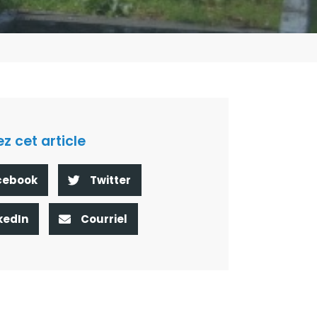
z cet article
cebook
Twitter
kedIn
Courriel