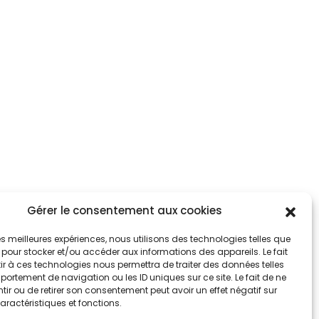
Gérer le consentement aux cookies
tez informés
nnez-vous aux alertes municipales
 les meilleures expériences, nous utilisons des technologies telles que
 pour stocker et/ou accéder aux informations des appareils. Le fait
r à ces technologies nous permettra de traiter des données telles
Je m'abonne
ortement de navigation ou les ID uniques sur ce site. Le fait de ne
ir ou de retirer son consentement peut avoir un effet négatif sur
aractéristiques et fonctions.