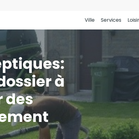
Ville
Services
Loisi
eptiques:
dossier à
r des
cement