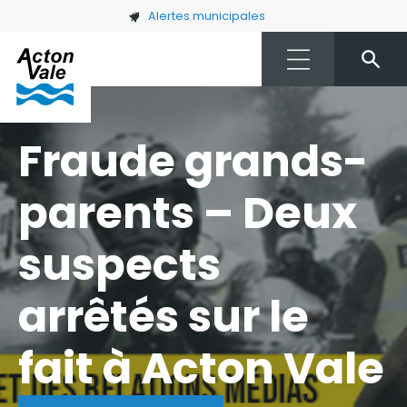
Skip to main content
Alertes municipales
Fraude grands-
parents – Deux
suspects
arrêtés sur le
fait à Acton Vale