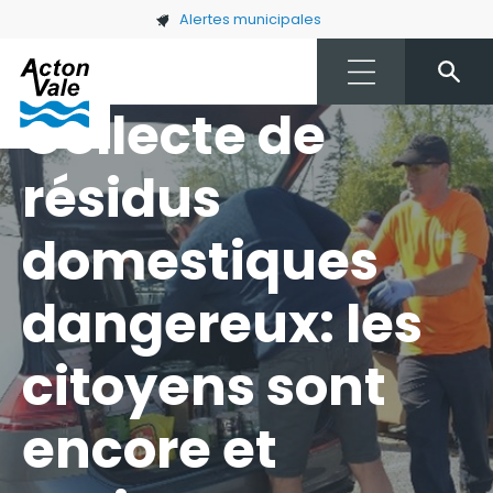
Skip to main content
Alertes municipales
Collecte de
résidus
domestiques
dangereux: les
citoyens sont
encore et