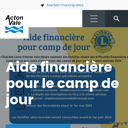
Skip to main content
Alertes municipales
Aide financière
pour le camp de
jour