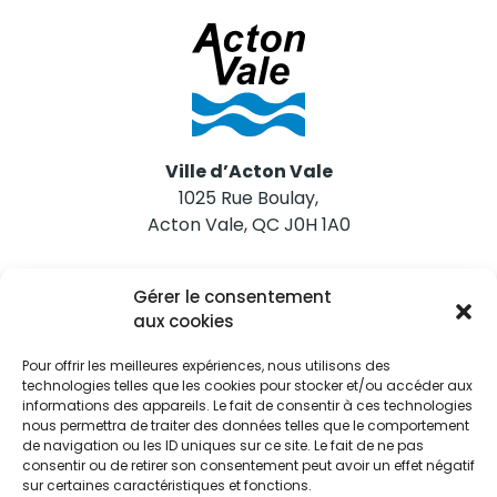
Ville d’Acton Vale
1025 Rue Boulay,
Acton Vale, QC J0H 1A0
Nous joindre
Gérer le consentement
Tél. 450 546-2703
aux cookies
Pour offrir les meilleures expériences, nous utilisons des
technologies telles que les cookies pour stocker et/ou accéder aux
informations des appareils. Le fait de consentir à ces technologies
nous permettra de traiter des données telles que le comportement
de navigation ou les ID uniques sur ce site. Le fait de ne pas
Restez informés
consentir ou de retirer son consentement peut avoir un effet négatif
sur certaines caractéristiques et fonctions.
Abonnez-vous aux alertes municipales