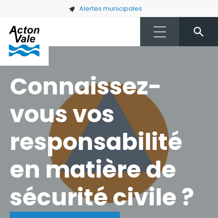
Skip to main content
Alertes municipales
Connaissez-
vous vos
responsabilité
en matière de
sécurité civile ?