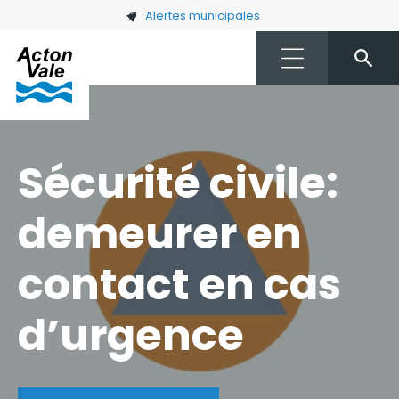
Skip to main content
Alertes municipales
Sécurité civile:
demeurer en
contact en cas
d’urgence