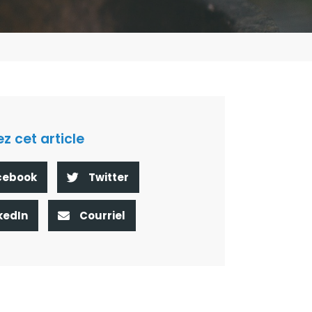
z cet article
cebook
Twitter
kedIn
Courriel