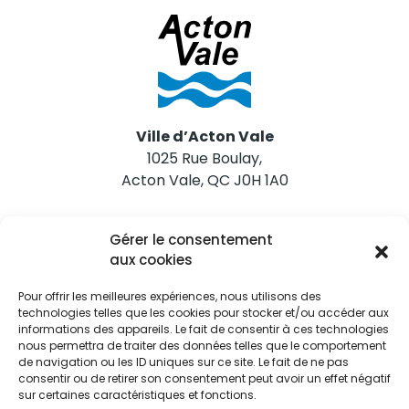
Ville d’Acton Vale
1025 Rue Boulay,
Acton Vale, QC J0H 1A0
Nous joindre
Gérer le consentement
Tél. 450 546-2703
aux cookies
Pour offrir les meilleures expériences, nous utilisons des
technologies telles que les cookies pour stocker et/ou accéder aux
informations des appareils. Le fait de consentir à ces technologies
nous permettra de traiter des données telles que le comportement
de navigation ou les ID uniques sur ce site. Le fait de ne pas
Restez informés
consentir ou de retirer son consentement peut avoir un effet négatif
sur certaines caractéristiques et fonctions.
Abonnez-vous aux alertes municipales