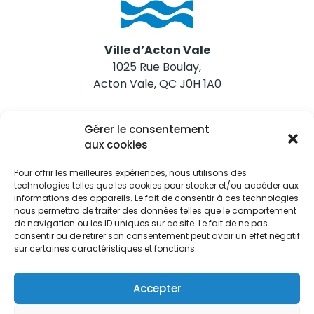
Ville d’Acton Vale
1025 Rue Boulay,
Acton Vale, QC J0H 1A0
Nous joindre
Gérer le consentement
Tél. 450 546-2703
aux cookies
Pour offrir les meilleures expériences, nous utilisons des
technologies telles que les cookies pour stocker et/ou accéder aux
informations des appareils. Le fait de consentir à ces technologies
nous permettra de traiter des données telles que le comportement
de navigation ou les ID uniques sur ce site. Le fait de ne pas
Restez informés
consentir ou de retirer son consentement peut avoir un effet négatif
sur certaines caractéristiques et fonctions.
Abonnez-vous aux alertes municipales
Je m'abonne
Accepter