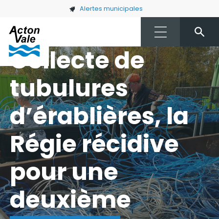
Skip to main content
Alertes municipales
Collecte de
tubulures
d’érablières, la
Régie récidive
pour une
deuxième