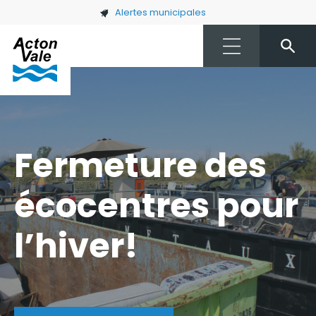
Skip to main content
Alertes municipales
Fermeture des
écocentres pour
l’hiver!