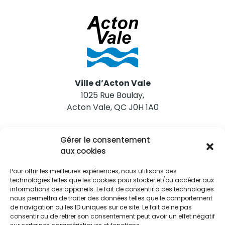
Ville d’Acton Vale
1025 Rue Boulay,
Acton Vale, QC J0H 1A0
Nous joindre
Gérer le consentement
Tél. 450 546-2703
aux cookies
Pour offrir les meilleures expériences, nous utilisons des
technologies telles que les cookies pour stocker et/ou accéder aux
informations des appareils. Le fait de consentir à ces technologies
nous permettra de traiter des données telles que le comportement
de navigation ou les ID uniques sur ce site. Le fait de ne pas
Restez informés
consentir ou de retirer son consentement peut avoir un effet négatif