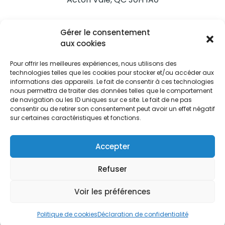
Nous joindre
Gérer le consentement
Tél. 450 546-2703
aux cookies
Pour offrir les meilleures expériences, nous utilisons des
technologies telles que les cookies pour stocker et/ou accéder aux
informations des appareils. Le fait de consentir à ces technologies
nous permettra de traiter des données telles que le comportement
de navigation ou les ID uniques sur ce site. Le fait de ne pas
Restez informés
consentir ou de retirer son consentement peut avoir un effet négatif
sur certaines caractéristiques et fonctions.
Abonnez-vous aux alertes municipales
Je m'abonne
Accepter
Refuser
Voir les préférences
Ville d’Acton Vale © Tous droits réservés |
Politique de
confidentialité
|
Politique de cookies
Politique de cookies
Déclaration de confidentialité