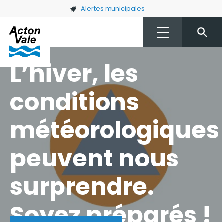
Skip to main content
Alertes municipales
L’hiver, les
conditions
météorologiques
peuvent nous
surprendre.
Soyez préparés !