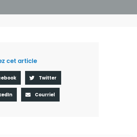
z cet article
cebook
Twitter
kedIn
Courriel