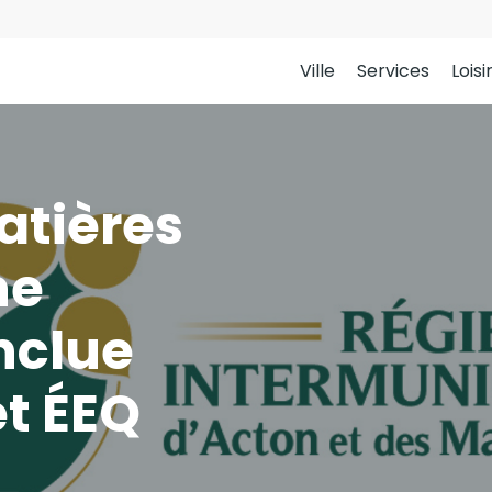
Ville
Services
Loisi
atières
ne
nclue
et ÉEQ