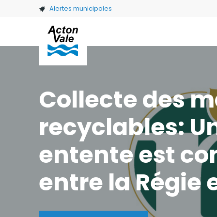
Skip to main content
Alertes municipales
Collecte des m
recyclables: U
entente est co
entre la Régie 