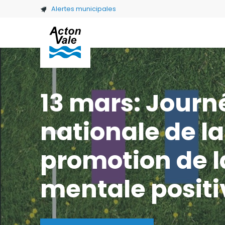
Skip to main content
Alertes municipales
13 mars: Journ
nationale de la
promotion de l
mentale positi