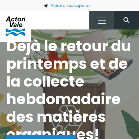
Skip to main content
Alertes municipales
Déjà le retour du
printemps et de
la collecte
hebdomadaire
des matières
organiques!