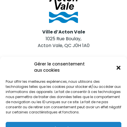
Ville d’Acton Vale
1025 Rue Boulay,
Acton Vale, QC J0H 1A0
Nous joindre
Gérer le consentement
Tél. 450 546-2703
aux cookies
Pour offrir les meilleures expériences, nous utilisons des
technologies telles que les cookies pour stocker et/ou accéder aux
informations des appareils. Le fait de consentir à ces technologies
nous permettra de traiter des données telles que le comportement
de navigation ou les ID uniques sur ce site. Le fait de ne pas
Restez informés
consentir ou de retirer son consentement peut avoir un effet négatif
sur certaines caractéristiques et fonctions.
Abonnez-vous aux alertes municipales