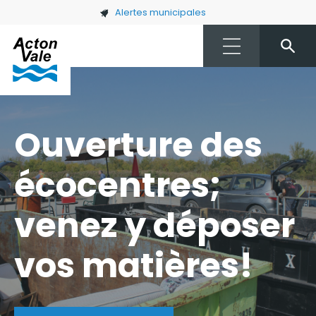
Skip to main content
Alertes municipales
Ouverture des
écocentres;
venez y déposer
vos matières!