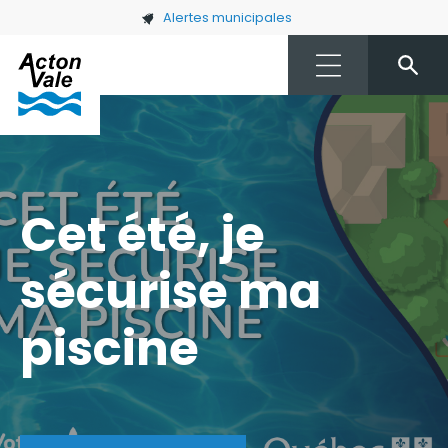
Skip to main content
Alertes municipales
Cet été, je
sécurise ma
piscine