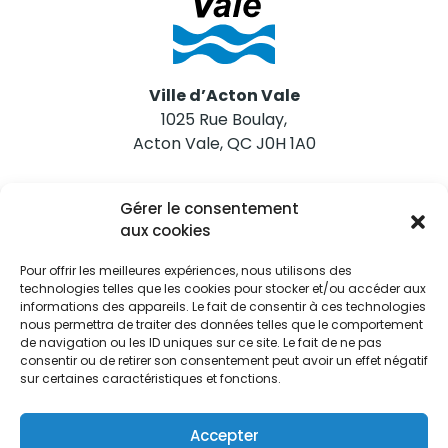
Ville d’Acton Vale
1025 Rue Boulay,
Acton Vale, QC J0H 1A0
Nous joindre
Gérer le consentement
Tél. 450 546-2703
aux cookies
Pour offrir les meilleures expériences, nous utilisons des
technologies telles que les cookies pour stocker et/ou accéder aux
informations des appareils. Le fait de consentir à ces technologies
nous permettra de traiter des données telles que le comportement
de navigation ou les ID uniques sur ce site. Le fait de ne pas
Restez informés
consentir ou de retirer son consentement peut avoir un effet négatif
sur certaines caractéristiques et fonctions.
Abonnez-vous aux alertes municipales
Je m'abonne
Accepter