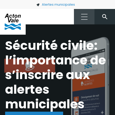
Skip to main content
Alertes municipales
Sécurité civile:
l’importance de
s’inscrire aux
alertes
municipales