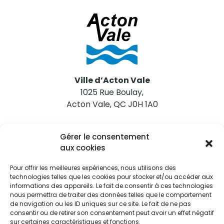
Ville d’Acton Vale
1025 Rue Boulay,
Acton Vale, QC J0H 1A0
Nous joindre
Gérer le consentement
Tél. 450 546-2703
aux cookies
Pour offrir les meilleures expériences, nous utilisons des
technologies telles que les cookies pour stocker et/ou accéder aux
informations des appareils. Le fait de consentir à ces technologies
nous permettra de traiter des données telles que le comportement
de navigation ou les ID uniques sur ce site. Le fait de ne pas
Restez informés
consentir ou de retirer son consentement peut avoir un effet négatif
sur certaines caractéristiques et fonctions.