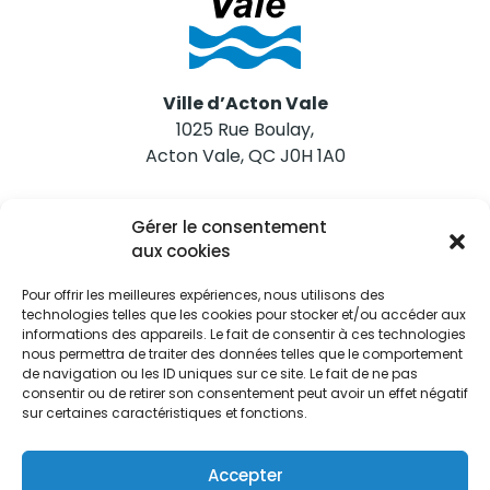
Ville d’Acton Vale
1025 Rue Boulay,
Acton Vale, QC J0H 1A0
Nous joindre
Gérer le consentement
Tél. 450 546-2703
aux cookies
Pour offrir les meilleures expériences, nous utilisons des
technologies telles que les cookies pour stocker et/ou accéder aux
informations des appareils. Le fait de consentir à ces technologies
nous permettra de traiter des données telles que le comportement
de navigation ou les ID uniques sur ce site. Le fait de ne pas
Restez informés
consentir ou de retirer son consentement peut avoir un effet négatif
sur certaines caractéristiques et fonctions.
Abonnez-vous aux alertes municipales
Je m'abonne
Accepter