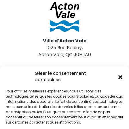
Ville d’Acton Vale
1025 Rue Boulay,
Acton Vale, QC J0H 1A0
Nous joindre
Gérer le consentement
Tél. 450 546-2703
aux cookies
Pour offrir les meilleures expériences, nous utilisons des
technologies telles que les cookies pour stocker et/ou accéder aux
informations des appareils. Le fait de consentir à ces technologies
nous permettra de traiter des données telles que le comportement
de navigation ou les ID uniques sur ce site. Le fait de ne pas
Restez informés
consentir ou de retirer son consentement peut avoir un effet négatif
sur certaines caractéristiques et fonctions.
Abonnez-vous aux alertes municipales