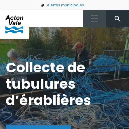
Skip to main content
Alertes municipales
Collecte de
tubulures
d’érablières