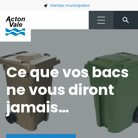
Skip to main content
Alertes municipales
Ce que vos bacs
ne vous diront
jamais…