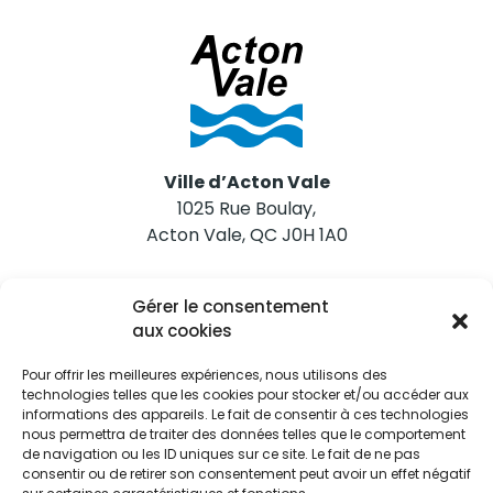
Ville d’Acton Vale
1025 Rue Boulay,
Acton Vale, QC J0H 1A0
Nous joindre
Gérer le consentement
Tél. 450 546-2703
aux cookies
Pour offrir les meilleures expériences, nous utilisons des
technologies telles que les cookies pour stocker et/ou accéder aux
informations des appareils. Le fait de consentir à ces technologies
nous permettra de traiter des données telles que le comportement
de navigation ou les ID uniques sur ce site. Le fait de ne pas
Restez informés
consentir ou de retirer son consentement peut avoir un effet négatif