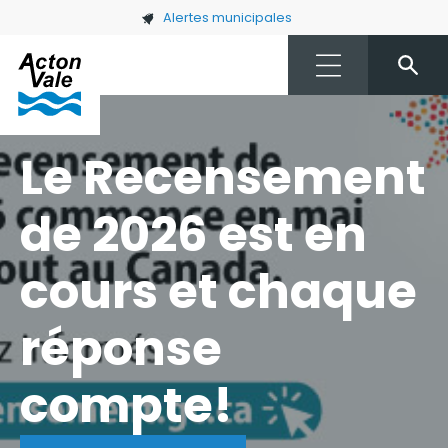
Skip to main content
Alertes municipales
Le Recensement
de 2026 est en
cours et chaque
réponse
compte!