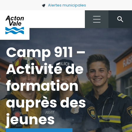
Skip to main content
Alertes municipales
Camp 911 –
Activité de
formation
auprès des
jeunes