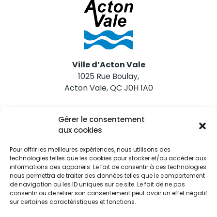
Ville d’Acton Vale
1025 Rue Boulay,
Acton Vale, QC J0H 1A0
Nous joindre
Gérer le consentement
Tél. 450 546-2703
aux cookies
Pour offrir les meilleures expériences, nous utilisons des
technologies telles que les cookies pour stocker et/ou accéder aux
informations des appareils. Le fait de consentir à ces technologies
nous permettra de traiter des données telles que le comportement
de navigation ou les ID uniques sur ce site. Le fait de ne pas
Restez informés
consentir ou de retirer son consentement peut avoir un effet négatif
sur certaines caractéristiques et fonctions.
Abonnez-vous aux alertes municipales