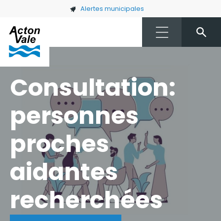
Skip to main content
Alertes municipales
Consultation:
personnes
proches
aidantes
recherchées