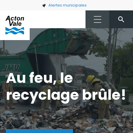
Skip to main content
Alertes municipales
Au feu, le
recyclage brûle!