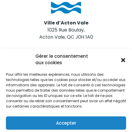
Ville d’Acton Vale
1025 Rue Boulay,
Acton Vale, QC J0H 1A0
Nous joindre
Gérer le consentement
Tél. 450 546-2703
aux cookies
Pour offrir les meilleures expériences, nous utilisons des
technologies telles que les cookies pour stocker et/ou accéder aux
informations des appareils. Le fait de consentir à ces technologies
nous permettra de traiter des données telles que le comportement
de navigation ou les ID uniques sur ce site. Le fait de ne pas
Restez informés
consentir ou de retirer son consentement peut avoir un effet négatif
sur certaines caractéristiques et fonctions.
Abonnez-vous aux alertes municipales
Je m'abonne
Accepter