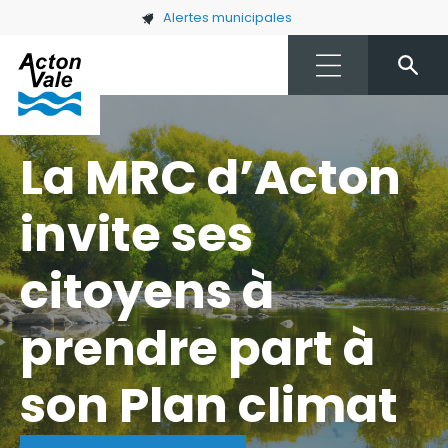
Skip to main content
Alertes municipales
La MRC d’Acton
invite ses
citoyens à
prendre part à
son Plan climat