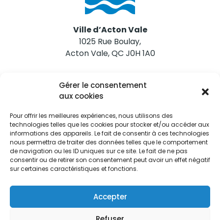
Ville d’Acton Vale
1025 Rue Boulay,
Acton Vale, QC J0H 1A0
Nous joindre
Gérer le consentement
Tél. 450 546-2703
aux cookies
Pour offrir les meilleures expériences, nous utilisons des
technologies telles que les cookies pour stocker et/ou accéder aux
informations des appareils. Le fait de consentir à ces technologies
nous permettra de traiter des données telles que le comportement
de navigation ou les ID uniques sur ce site. Le fait de ne pas
Restez informés
consentir ou de retirer son consentement peut avoir un effet négatif
sur certaines caractéristiques et fonctions.
Abonnez-vous aux alertes municipales
Je m'abonne
Accepter
Refuser