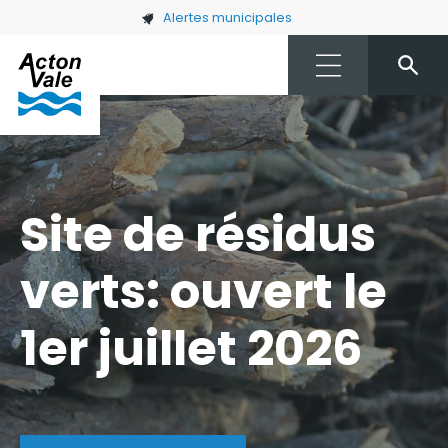
Skip to main content
Alertes municipales
Site de résidus
verts: ouvert le
1er juillet 2026