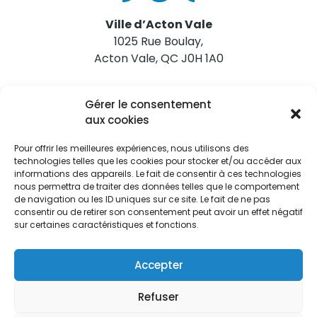
Ville d’Acton Vale
1025 Rue Boulay,
Acton Vale, QC J0H 1A0
Nous joindre
Gérer le consentement
Tél. 450 546-2703
aux cookies
Pour offrir les meilleures expériences, nous utilisons des
technologies telles que les cookies pour stocker et/ou accéder aux
informations des appareils. Le fait de consentir à ces technologies
nous permettra de traiter des données telles que le comportement
de navigation ou les ID uniques sur ce site. Le fait de ne pas
Restez informés
consentir ou de retirer son consentement peut avoir un effet négatif
sur certaines caractéristiques et fonctions.
Abonnez-vous aux alertes municipales
Je m'abonne
Accepter
Refuser