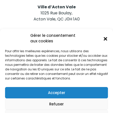
Ville d’Acton Vale
1025 Rue Boulay,
Acton Vale, QC J0H 1A0
Nous joindre
Gérer le consentement
Tél. 450 546-2703
aux cookies
Pour offrir les meilleures expériences, nous utilisons des
technologies telles que les cookies pour stocker et/ou accéder aux
informations des appareils. Le fait de consentir à ces technologies
nous permettra de traiter des données telles que le comportement
de navigation ou les ID uniques sur ce site. Le fait de ne pas
Restez informés
consentir ou de retirer son consentement peut avoir un effet négatif
sur certaines caractéristiques et fonctions.
Abonnez-vous aux alertes municipales
Je m'abonne
Accepter
Refuser