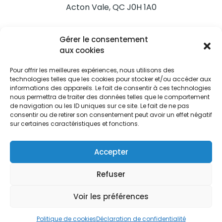
Acton Vale, QC J0H 1A0
Nous joindre
Gérer le consentement
Tél. 450 546-2703
aux cookies
Pour offrir les meilleures expériences, nous utilisons des
technologies telles que les cookies pour stocker et/ou accéder aux
informations des appareils. Le fait de consentir à ces technologies
nous permettra de traiter des données telles que le comportement
de navigation ou les ID uniques sur ce site. Le fait de ne pas
Restez informés
consentir ou de retirer son consentement peut avoir un effet négatif
sur certaines caractéristiques et fonctions.
Abonnez-vous aux alertes municipales
Je m'abonne
Accepter
Refuser
Voir les préférences
Ville d’Acton Vale © Tous droits réservés |
Politique de
confidentialité
|
Politique de cookies
Politique de cookies
Déclaration de confidentialité