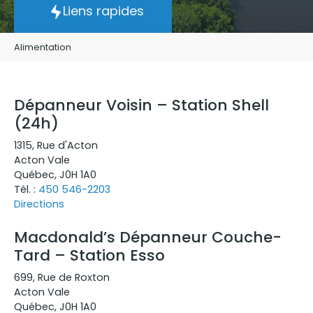
Liens rapides
Alimentation
Dépanneur Voisin – Station Shell
(24h)
1315
,
Rue d'Acton
Acton Vale
Québec
,
J0H 1A0
Tél. :
450 546-2203
Directions
Macdonald’s Dépanneur Couche-
Tard – Station Esso
699
,
Rue de Roxton
Acton Vale
Québec
,
J0H 1A0