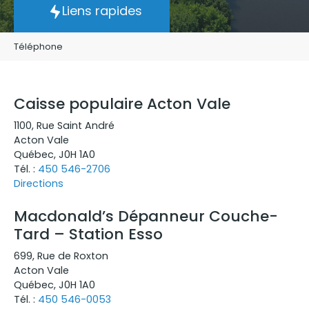
Liens rapides
Téléphone
Caisse populaire Acton Vale
1100
,
Rue Saint André
Acton Vale
Québec
,
J0H 1A0
Tél. :
450 546-2706
Directions
Macdonald’s Dépanneur Couche-
Tard – Station Esso
699
,
Rue de Roxton
Acton Vale
Québec
,
J0H 1A0
Tél. :
450 546-0053