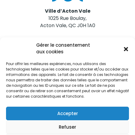
Ville d’Acton Vale
1025 Rue Boulay,
Acton Vale, QC J0H 1A0
Nous joindre
Gérer le consentement
Tél. 450 546-2703
aux cookies
Pour offrir les meilleures expériences, nous utilisons des
technologies telles que les cookies pour stocker et/ou accéder aux
informations des appareils. Le fait de consentir à ces technologies
nous permettra de traiter des données telles que le comportement
de navigation ou les ID uniques sur ce site. Le fait de ne pas
Restez informés
consentir ou de retirer son consentement peut avoir un effet négatif
sur certaines caractéristiques et fonctions.
Abonnez-vous aux alertes municipales
Je m'abonne
Accepter
Refuser