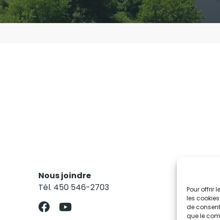
Nous joindre
Res
Tél. 450 546-2703
Abo
Pour offrir
les cookies
de consenti
que le comp