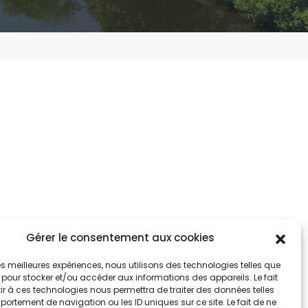
Gérer le consentement aux cookies
tez informés
nnez-vous aux alertes municipales
 les meilleures expériences, nous utilisons des technologies telles que
 pour stocker et/ou accéder aux informations des appareils. Le fait
r à ces technologies nous permettra de traiter des données telles
Je m'abonne
ortement de navigation ou les ID uniques sur ce site. Le fait de ne