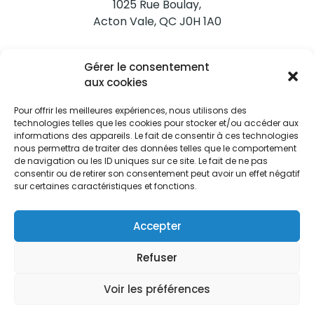
1025 Rue Boulay,
Acton Vale, QC J0H 1A0
Nous joindre
Gérer le consentement
Tél. 450 546-2703
aux cookies
Pour offrir les meilleures expériences, nous utilisons des
technologies telles que les cookies pour stocker et/ou accéder aux
informations des appareils. Le fait de consentir à ces technologies
nous permettra de traiter des données telles que le comportement
de navigation ou les ID uniques sur ce site. Le fait de ne pas
Restez informés
consentir ou de retirer son consentement peut avoir un effet négatif
sur certaines caractéristiques et fonctions.
Abonnez-vous aux alertes municipales
Je m'abonne
Accepter
Refuser
Voir les préférences
Ville d’Acton Vale © Tous droits réservés |
Politique de