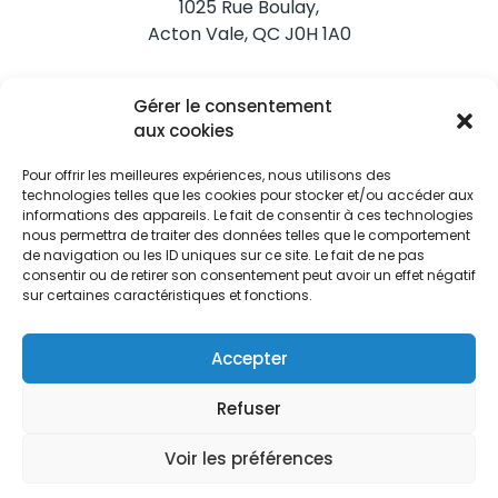
1025 Rue Boulay,
Acton Vale, QC J0H 1A0
Nous joindre
Gérer le consentement
Tél. 450 546-2703
aux cookies
Pour offrir les meilleures expériences, nous utilisons des
technologies telles que les cookies pour stocker et/ou accéder aux
informations des appareils. Le fait de consentir à ces technologies
nous permettra de traiter des données telles que le comportement
de navigation ou les ID uniques sur ce site. Le fait de ne pas
Restez informés
consentir ou de retirer son consentement peut avoir un effet négatif
sur certaines caractéristiques et fonctions.
Abonnez-vous aux alertes municipales
Je m'abonne
Accepter
Refuser
Voir les préférences
Ville d’Acton Vale © Tous droits réservés |
Politique de