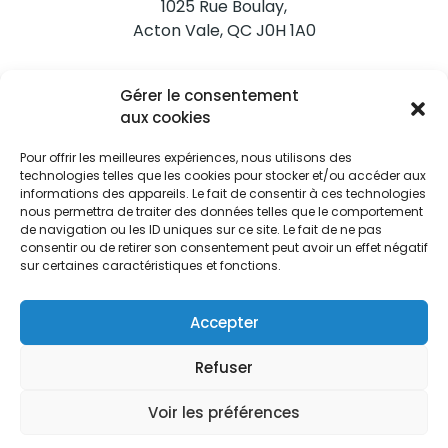
1025 Rue Boulay,
Acton Vale, QC J0H 1A0
Nous joindre
Gérer le consentement
Tél. 450 546-2703
aux cookies
Pour offrir les meilleures expériences, nous utilisons des
technologies telles que les cookies pour stocker et/ou accéder aux
informations des appareils. Le fait de consentir à ces technologies
nous permettra de traiter des données telles que le comportement
de navigation ou les ID uniques sur ce site. Le fait de ne pas
Restez informés
consentir ou de retirer son consentement peut avoir un effet négatif
sur certaines caractéristiques et fonctions.
Abonnez-vous aux alertes municipales
Je m'abonne
Accepter
Refuser
Voir les préférences
Ville d’Acton Vale © Tous droits réservés |
Politique de