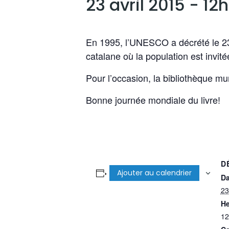
23 avril 2015 - 12
En 1995, l’UNESCO a décrété le 23 av
catalane où la population est invité
Pour l’occasion, la bibliothèque mu
Bonne journée mondiale du livre!
D
Ajouter au calendrier
Da
23
He
12