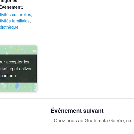
tégories
Évènement:
tivités culturelles
,
tivités familiales
,
bliothèque
our accepter les
our accepter les
keting et activer
keting et activer
 contenu
 contenu
Événement suivant
Chez nous au Guatemala Guerre, café