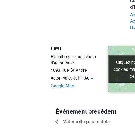
Ca
d’
Ac
Ac
Bi
LIEU
Bibliothèque municipale
Cliquez p
Cliquez p
d’Acton Vale
cookies mar
cookies mar
1093, rue St-André
ce
ce
Acton Vale
,
J0H 1A0
+
Google Map
Événement précédent
Maternelle pour chiots