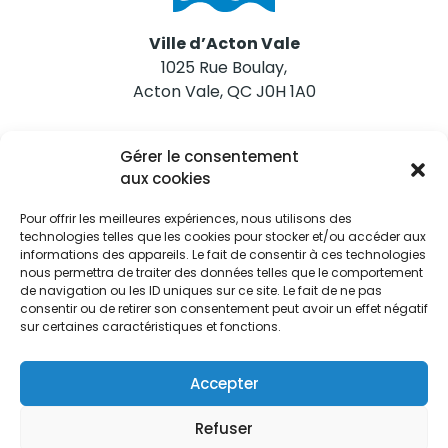
Ville d’Acton Vale
1025 Rue Boulay,
Acton Vale, QC J0H 1A0
Nous joindre
Gérer le consentement
Tél. 450 546-2703
aux cookies
Pour offrir les meilleures expériences, nous utilisons des
technologies telles que les cookies pour stocker et/ou accéder aux
informations des appareils. Le fait de consentir à ces technologies
nous permettra de traiter des données telles que le comportement
de navigation ou les ID uniques sur ce site. Le fait de ne pas
Restez informés
consentir ou de retirer son consentement peut avoir un effet négatif
sur certaines caractéristiques et fonctions.
Abonnez-vous aux alertes municipales
Je m'abonne
Accepter
Refuser