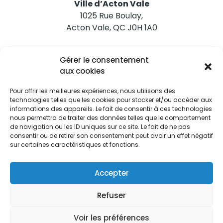
Ville d’Acton Vale
1025 Rue Boulay,
Acton Vale, QC J0H 1A0
Nous joindre
Gérer le consentement
Tél. 450 546-2703
aux cookies
Pour offrir les meilleures expériences, nous utilisons des
technologies telles que les cookies pour stocker et/ou accéder aux
informations des appareils. Le fait de consentir à ces technologies
nous permettra de traiter des données telles que le comportement
de navigation ou les ID uniques sur ce site. Le fait de ne pas
Restez informés
consentir ou de retirer son consentement peut avoir un effet négatif
sur certaines caractéristiques et fonctions.
Abonnez-vous aux alertes municipales
Je m'abonne
Accepter
Refuser
Voir les préférences